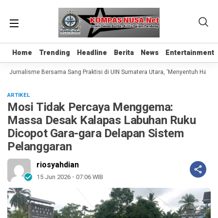
Home
Home
Trending
Trending
Headline
Headline
Berita
Berita
News
News
Entertainment
Entertainment
s Jurnalisme Bersama Sang Praktisi di UIN Sumatera Utara, ‘Menyentuh Hati Lewa
ARTIKEL
Mosi Tidak Percaya Menggema:
Massa Desak Kalapas Labuhan Ruku
Dicopot Gara-gara Delapan Sistem
Pelanggaran
riosyahdian
15 Jun 2026 - 07:06 WIB