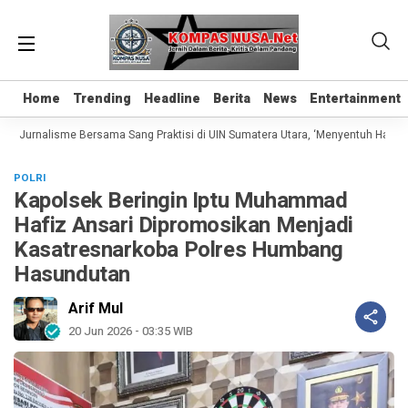
Home
Home
Trending
Trending
Headline
Headline
Berita
Berita
News
News
Entertainment
Entertainment
s Jurnalisme Bersama Sang Praktisi di UIN Sumatera Utara, ‘Menyentuh Hati Lewa
POLRI
Kapolsek Beringin Iptu Muhammad
Hafiz Ansari Dipromosikan Menjadi
Kasatresnarkoba Polres Humbang
Hasundutan
Arif Mul
20 Jun 2026 - 03:35 WIB