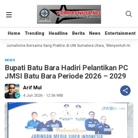
Home
Home
Trending
Trending
Headline
Headline
Berita
Berita
News
News
Entertainment
Entertainment
s Jurnalisme Bersama Sang Praktisi di UIN Sumatera Utara, ‘Menyentuh Hati Lew
NEWS
Bupati Batu Bara Hadiri Pelantikan PC
JMSI Batu Bara Periode 2026 – 2029
Arif Mul
4 Jun 2026 - 12:56 WIB