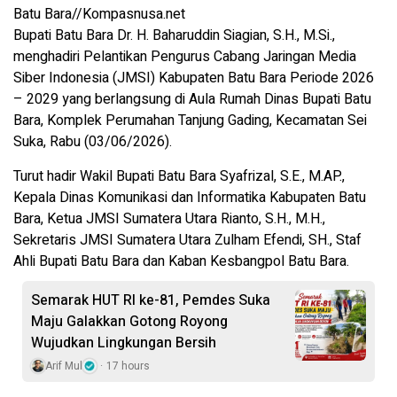
Batu Bara//Kompasnusa.net
Bupati Batu Bara Dr. H. Baharuddin Siagian, S.H., M.Si.,
menghadiri Pelantikan Pengurus Cabang Jaringan Media
Siber Indonesia (JMSI) Kabupaten Batu Bara Periode 2026
– 2029 yang berlangsung di Aula Rumah Dinas Bupati Batu
Bara, Komplek Perumahan Tanjung Gading, Kecamatan Sei
Suka, Rabu (03/06/2026).
Turut hadir Wakil Bupati Batu Bara Syafrizal, S.E., M.AP.,
Kepala Dinas Komunikasi dan Informatika Kabupaten Batu
Bara, Ketua JMSI Sumatera Utara Rianto, S.H., M.H.,
Sekretaris JMSI Sumatera Utara Zulham Efendi, SH., Staf
Ahli Bupati Batu Bara dan Kaban Kesbangpol Batu Bara.
Semarak HUT RI ke-81, Pemdes Suka
Maju Galakkan Gotong Royong
Wujudkan Lingkungan Bersih
Arif Mul
17 hours