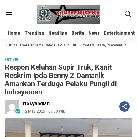
Home
Home
Trending
Trending
Headline
Headline
Berita
Berita
News
News
Entertainment
Entertainment
as Jurnalisme Bersama Sang Praktisi di UIN Sumatera Utara, ‘Menyentuh Hati Lew
ARTIKEL
Respon Keluhan Supir Truk, Kanit
Reskrim Ipda Benny Z Damanik
Amankan Terduga Pelaku Pungli di
Indrayaman
riosyahdian
12 May 2026 - 07:30 WIB