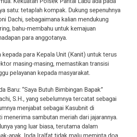
emua. Kekuatan Polsek Pantai Labu ada pada
aya satu: tetaplah kompak. Dukung sepenuhnya
roni Dachi, sebagaimana kalian mendukung
seiring, bahu-membahu untuk kemajuan
 hadapan para anggotanya.
 kepada para Kepala Unit (Kanit) untuk terus
ktor masing-masing, memastikan transisi
ggu pelayanan kepada masyarakat.
a Baru: “Saya Butuh Bimbingan Bapak”
i Dachi, S.H., yang sebelumnya tercatat sebagai
lumnya menjabat sebagai Kasubnit di
i menerima sambutan meriah dari jajarannya.
unya yang luar biasa, terutama dalam
k-anak, Ipda Iralfat tidak malu meminta doa