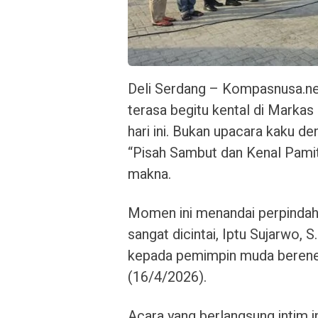
Deli Serdang – Kompasnusa.ne
terasa begitu kental di Markas
hari ini. Bukan upacara kaku d
“Pisah Sambut dan Kenal Pami
makna.
Momen ini menandai perpindah
sangat dicintai, Iptu Sujarwo, 
kepada pemimpin muda berenergi
(16/4/2026).
Acara yang berlangsung intim in