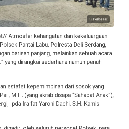
Perbesar
t// Atmosfer kehangatan dan kekeluargaan
 Polsek Pantai Labu, Polresta Deli Serdang,
engan barisan panjang, melainkan sebuah acara
t” yang dirangkai sederhana namun penuh
an estafet kepemimpinan dari sosok yang
S.Psi., M.H. (yang akrab disapa “Sahabat Anak”),
, Ipda Iralfat Yaroni Dachi, S.H. Kamis
i dihadiri oleh seluruh personel Polsek, para