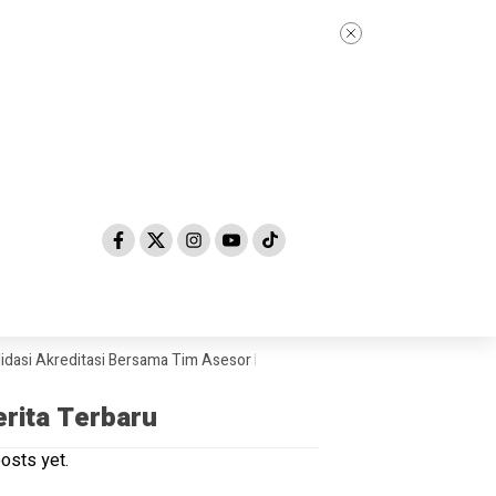
kreditasi Bersama Tim Asesor BAN-PDM Tahun 2026
Skandal Dugaan “Ju
erita Terbaru
osts yet.