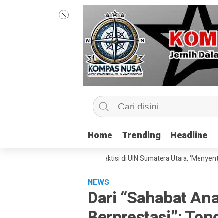
Home
Home
Trending
Trending
Headline
Headline
alisme Bersama Sang Praktisi di UIN Sumatera Utara, ‘Menyentuh Hati Le
NEWS
Dari “Sahabat Ana
Berprestasi”: To