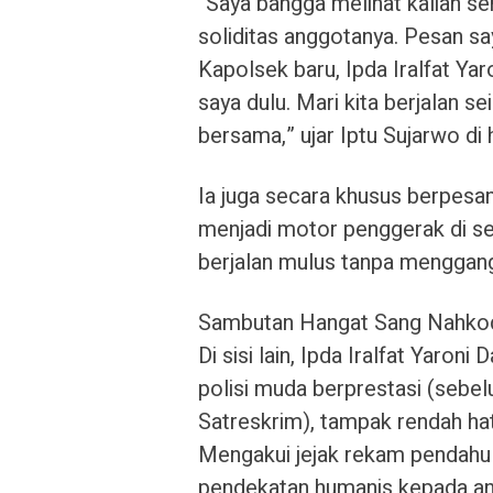
“Saya bangga melihat kalian s
soliditas anggotanya. Pesan s
Kapolsek baru, Ipda Iralfat Ya
saya dulu. Mari kita berjalan 
bersama,” ujar Iptu Sujarwo di
Ia juga secara khusus berpesan
menjadi motor penggerak di se
berjalan mulus tanpa menggan
Sambutan Hangat Sang Nahkod
Di sisi lain, Ipda Iralfat Yaron
polisi muda berprestasi (sebe
Satreskrim), tampak rendah hat
Mengakui jejak rekam pendahul
pendekatan humanis kepada ana