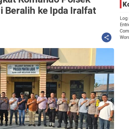
K
Beralih ke Ipda Iralfat
Log 
Entr
Com
Wor