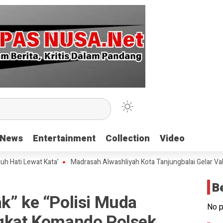
News
News
Entertainment
Entertainment
Collection
Collection
Video
Video
wat Kata’
Madrasah Alwashliyah Kota Tanjungbalai Gelar Validasi A
B
k” ke “Polisi Muda
No p
ngkat Komando Polsek