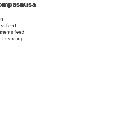
ompasnusa
in
ies feed
ments feed
dPress.org