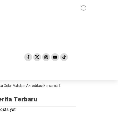
Validasi Akreditasi Bersama Tim Asesor BAN-PDM Tahun 2026
Skandal
erita Terbaru
osts yet.