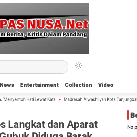
News
News
Entertainment
Entertainment
Collection
Collection
Video
Video
tuh Hati Lewat Kata’
Madrasah Alwashliyah Kota Tanjungbalai Gelar 
B
es Langkat dan Aparat
No p
Gubuk Diduga Barak