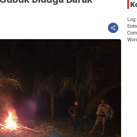
K
Log 
Entr
Com
Wor