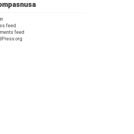
ompasnusa
in
ies feed
ments feed
dPress.org