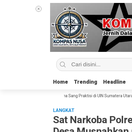
Home
Home
Trending
Trending
Headline
Headline
 Kelas Jurnalisme Bersama Sang Praktisi di UIN Sumatera Utara, ‘Menyen
LANGKAT
Sat Narkoba Polr
Desa Musnahkan 