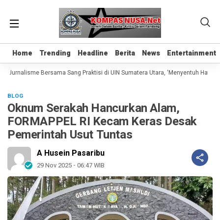
Home
Home
Trending
Trending
Headline
Headline
Berita
Berita
News
News
Entertainment
Entertainment
Jurnalisme Bersama Sang Praktisi di UIN Sumatera Utara, ‘Menyentuh Hati Lewat
BLOG
Oknum Serakah Hancurkan Alam,
FORMAPPEL RI Kecam Keras Desak
Pemerintah Usut Tuntas
A Husein Pasaribu
29 Nov 2025 - 06:47 WIB