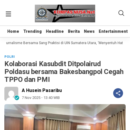
Home
Home
Trending
Trending
Headline
Headline
Berita
Berita
News
News
Entertainment
Entertainment
 Jurnalisme Bersama Sang Praktisi di UIN Sumatera Utara, ‘Menyentuh Hati Lewa
POLRI
Kolaborasi Kasubdit Ditpolairud
Poldasu bersama Bakesbangpol Cegah
TPPO dan PMI
A Husein Pasaribu
7 Nov 2025 - 13:40 WIB