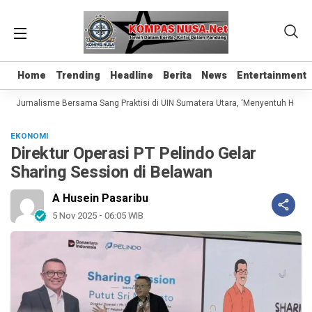
Home
Home
Trending
Trending
Headline
Headline
Berita
Berita
News
News
Entertainment
Entertainment
as Jurnalisme Bersama Sang Praktisi di UIN Sumatera Utara, ‘Menyentuh Hati Lew
EKONOMI
Direktur Operasi PT Pelindo Gelar
Sharing Session di Belawan
A Husein Pasaribu
5 Nov 2025 - 06:05 WIB