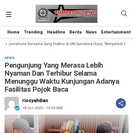
Home
Home
Trending
Trending
Headline
Headline
Berita
Berita
News
News
Entertainment
Entertainment
las Jurnalisme Bersama Sang Praktisi di UIN Sumatera Utara, ‘Menyentuh Hati Le
NEWS
Pengunjung Yang Merasa Lebih
Nyaman Dan Terhibur Selama
Menunggu Waktu Kunjungan Adanya
Fasilitas Pojok Baca
riosyahdian
18 Oct 2025 - 10:39 WIB