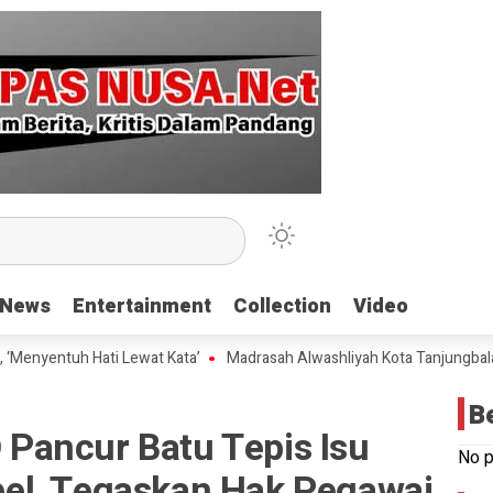
News
News
Entertainment
Entertainment
Collection
Collection
Video
Video
ntuh Hati Lewat Kata’
Madrasah Alwashliyah Kota Tanjungbalai Gelar
B
Pancur Batu Tepis Isu
No p
el, Tegaskan Hak Pegawai