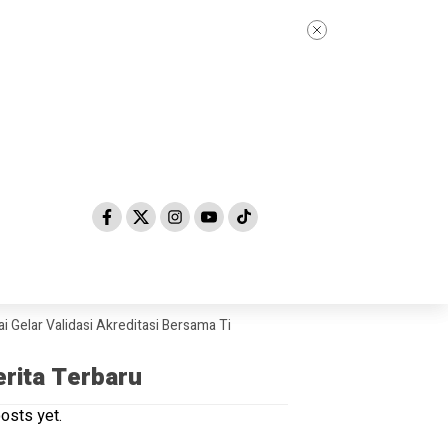
 Validasi Akreditasi Bersama Tim Asesor BAN-PDM Tahun 2026
Skanda
erita Terbaru
osts yet.