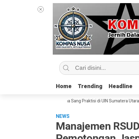
Home
Home
Trending
Trending
Headline
Headline
p Kelas Jurnalisme Bersama Sang Praktisi di UIN Sumatera Utara, ‘Menye
NEWS
Manajemen RSUD 
Pemotongan Jasp