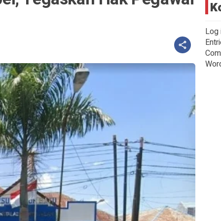
K
Log 
Entr
Com
Wor