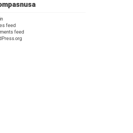
ompasnusa
in
ies feed
ments feed
dPress.org