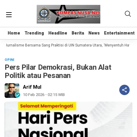
Home
Home
Trending
Trending
Headline
Headline
Berita
Berita
News
News
Entertainment
Entertainment
s Jurnalisme Bersama Sang Praktisi di UIN Sumatera Utara, ‘Menyentuh Hati Lewa
OPINI
Pers Pilar Demokrasi, Bukan Alat
Politik atau Pesanan
Arif Mul
10 Feb 2026 - 02:15 WIB