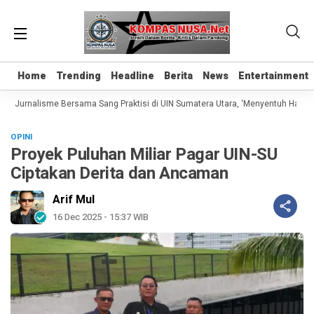
Home
Home
Trending
Trending
Headline
Headline
Berita
Berita
News
News
Entertainment
Entertainment
s Jurnalisme Bersama Sang Praktisi di UIN Sumatera Utara, ‘Menyentuh Hati Lewa
OPINI
Proyek Puluhan Miliar Pagar UIN-SU
Ciptakan Derita dan Ancaman
Arif Mul
16 Dec 2025 - 15:37 WIB