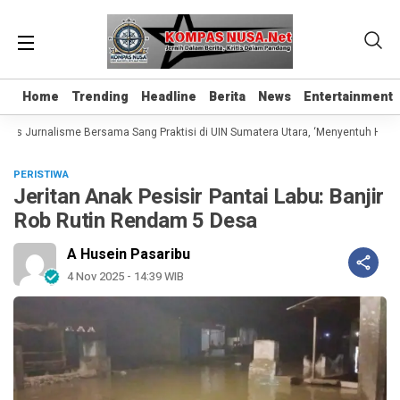
Home
Home
Trending
Trending
Headline
Headline
Berita
Berita
News
News
Entertainment
Entertainment
las Jurnalisme Bersama Sang Praktisi di UIN Sumatera Utara, ‘Menyentuh Hati Le
PERISTIWA
Jeritan Anak Pesisir Pantai Labu: Banjir
Rob Rutin Rendam 5 Desa
A Husein Pasaribu
4 Nov 2025 - 14:39 WIB